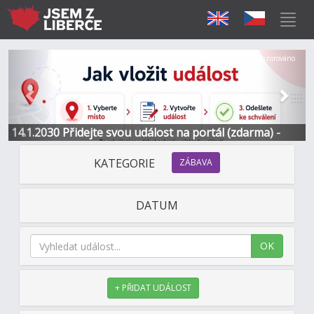
Předchozí
Další
Sponzorováno
14.1.2030 Přidejte svou událost na portál (zdarma) -
Informace a kontakt
KATEGORIE
ZÁBAVA
DATUM
OK
+ PŘIDAT UDÁLOST