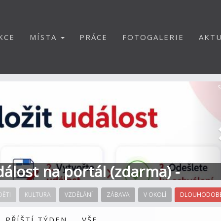
KCE
MÍSTA
PRÁCE
FOTOGALERIE
AKTU
S
dálost na portál (zdarma) -
DĚTI
KULTURA
VZDĚLÁNÍ
ZÁBAVA
V OKOLÍ
DLOUHODOBÉ
PŘÍŠTÍ TÝDEN
VŠE