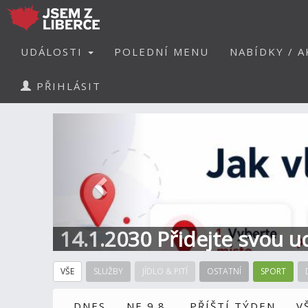
UDÁLOSTI
POLEDNÍ MENU
NABÍDKY / A
PŘIHLÁSIT
Předchozí
14.1.2030 Přidejte svou u
Informace a kontakt
VŠE
SLUŽBY
JÍDLO & PITÍ
OSTATNÍ
SPORT
DNES
NE 9.8.
PŘÍŠTÍ TÝDEN
V