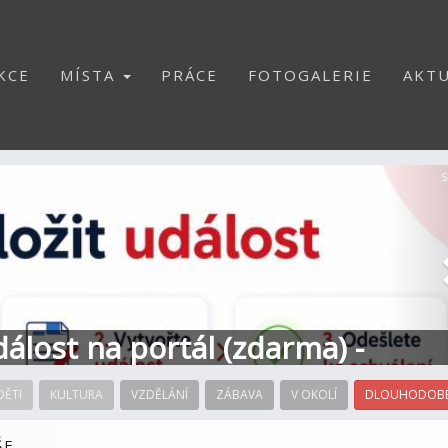
KCE
MÍSTA
PRÁCE
FOTOGALERIE
AKTU
S
dálost na portál (zdarma) -
DĚTI
KULTURA
VZDĚLÁNÍ
ZÁBAVA
V OKOLÍ
DLOUHODOBÉ
ŠE