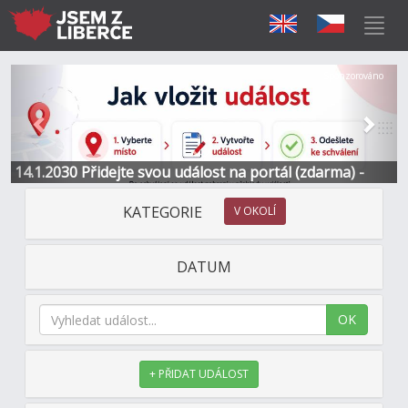
Předchozí
Další
Sponzorováno
14.1.2030 Přidejte svou událost na portál (zdarma) -
Informace a kontakt
KATEGORIE
V OKOLÍ
DATUM
OK
+ PŘIDAT UDÁLOST