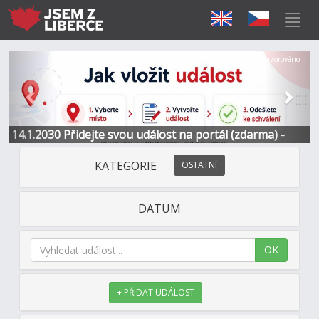
Předchozí
Další
Sponzorováno
14.1.2030 Přidejte svou událost na portál (zdarma) -
Informace a kontakt
KATEGORIE
OSTATNÍ
DATUM
OK
+ PŘIDAT UDÁLOST