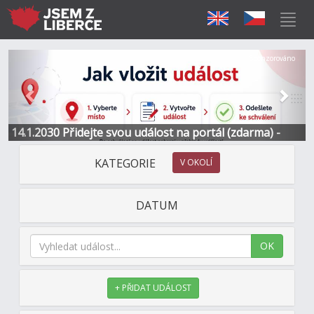
Předchozí
Další
Sponzorováno
14.1.2030 Přidejte svou událost na portál (zdarma) -
Informace a kontakt
KATEGORIE
V OKOLÍ
DATUM
OK
+ PŘIDAT UDÁLOST