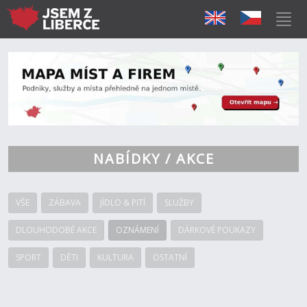
NABÍDKY / AKCE
VŠE
ZÁBAVA
JÍDLO & PITÍ
SLUŽBY
DLOUHODOBÉ AKCE
OZNÁMENÍ
DÁRKOVÉ POUKAZY
SPORT
DĚTI
KULTURA
OSTATNÍ