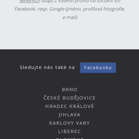
veřejných
údajů z Vašeho profilu na sociální síti
Facebook, resp. Google (jméno, profilová fotografie,
e-mail)
Sledujte nás také na
Facebooku
BRNO
ČESKÉ BUDĚJOVICE
HRADEC KRÁLOVÉ
JIHLAVA
KARLOVY VARY
LIBEREC