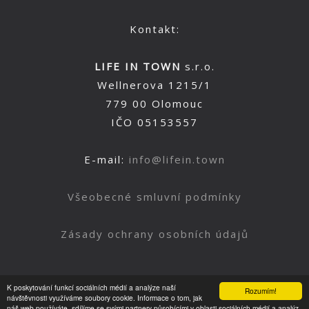
Kontakt:
LIFE IN TOWN
s.r.o.
Wellnerova 1215/1
779 00 Olomouc
IČO 05153557
E-mail:
info@lifein.town
Všeobecné smluvní podmínky
Zásady ochrany osobních údajů
K poskytování funkcí sociálních médií a analýze naší
Rozumím!
Nahoru
návštěvnosti využíváme soubory cookie. Informace o tom, jak
náš web používáte, sdílíme se svými partnery působícími v oblasti sociálních médií a analýz.