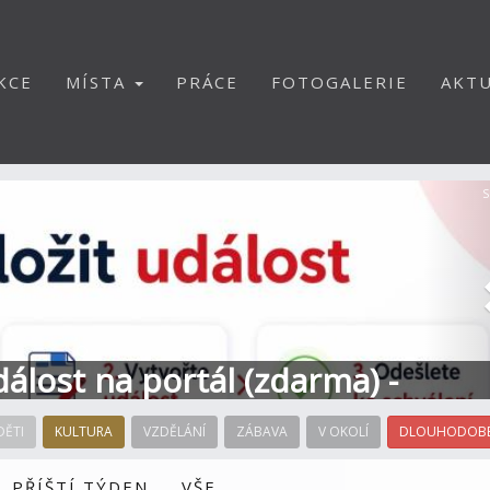
KCE
MÍSTA
PRÁCE
FOTOGALERIE
AKTU
S
dálost na portál (zdarma) -
DĚTI
KULTURA
VZDĚLÁNÍ
ZÁBAVA
V OKOLÍ
DLOUHODOBÉ
PŘÍŠTÍ TÝDEN
VŠE