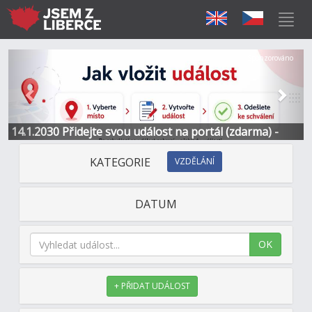
Předchozí
Další
Sponzorováno
14.1.2030 Přidejte svou událost na portál (zdarma) -
Informace a kontakt
KATEGORIE
VZDĚLÁNÍ
DATUM
OK
+ PŘIDAT UDÁLOST