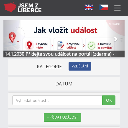
Předchozí
Další
Sponzorováno
14.1.2030 Přidejte svou událost na portál (zdarma) -
Informace a kontakt
KATEGORIE
VZDĚLÁNÍ
DATUM
OK
+ PŘIDAT UDÁLOST