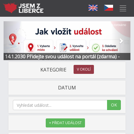
Předchozí
Další
Sponzorováno
14.1.2030 Přidejte svou událost na portál (zdarma) -
Informace a kontakt
KATEGORIE
V OKOLÍ
DATUM
OK
+ PŘIDAT UDÁLOST