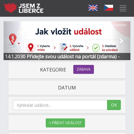
Předchozí
Další
Sponzorováno
14.1.2030 Přidejte svou událost na portál (zdarma) -
Informace a kontakt
KATEGORIE
ZÁBAVA
DATUM
OK
+ PŘIDAT UDÁLOST