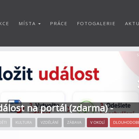
KCE
MÍSTA
PRÁCE
FOTOGALERIE
AKTU
S
dálost na portál (zdarma) -
DĚTI
KULTURA
VZDĚLÁNÍ
ZÁBAVA
V OKOLÍ
DLOUHODOBÉ